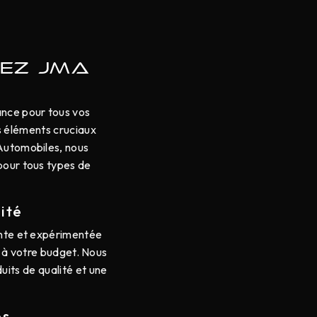
EZ JMA
ance pour tous vos
s éléments cruciaux
 Automobiles, nous
pour tous types de
ité
ente et expérimentée
t à votre budget. Nous
its de qualité et une
és