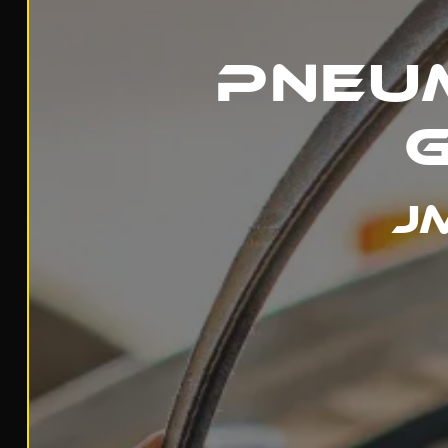
Pneu
J