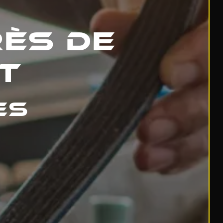
ès de
t
es