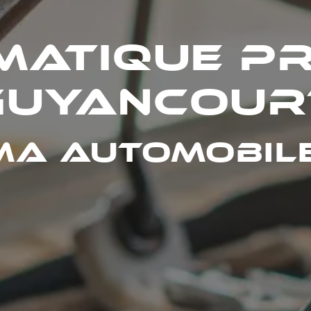
matique pr
Guyancour
MA Automobil