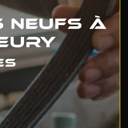
s neufs à
leury
es