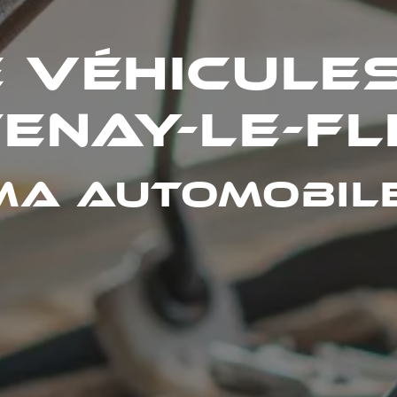
 véhicule
enay-le-F
MA Automobil