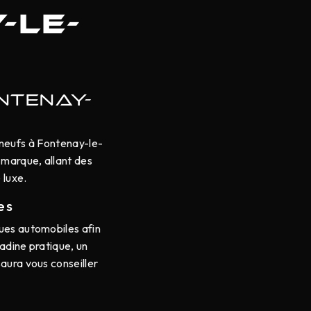
-le-
NTENAY-
 neufs à Fontenay-le-
 marque, allant des
 luxe.
es
ues automobiles afin
tadine pratique, un
aura vous conseiller