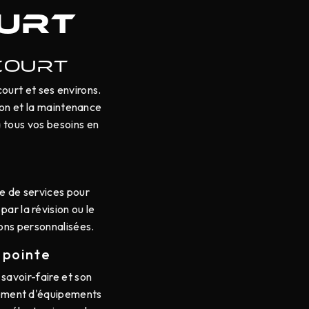
urt
COURT
urt et ses environs.
tion et la maintenance
 tous vos besoins en
e de services pour
ar la révision ou le
ons personnalisées.
 pointe
savoir-faire et son
alement d'équipements