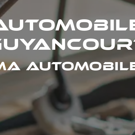
automobile
Guyancour
MA Automobil