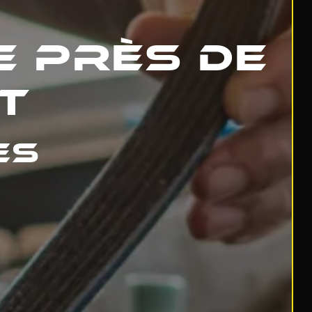
 près de
t
es