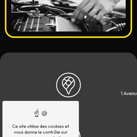
1 Avenu
Ce site utilise des cookies et
vous donne le contrôle sur